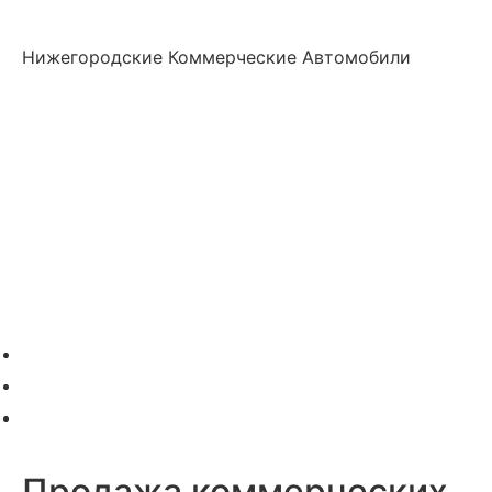
Нижегородские Коммерческие Автомобили
Нижегородские
Коммерческие
Автомобили
Главная
О компании
Модельный ряд
Дополнительное оборудование
Услуги
Акции
Контакты
+7 (831) 423-92-91
info@nk-auto.ru
г. Нижний Новгород
, ул. Полевая 8 офис 211
Продажа коммерческих