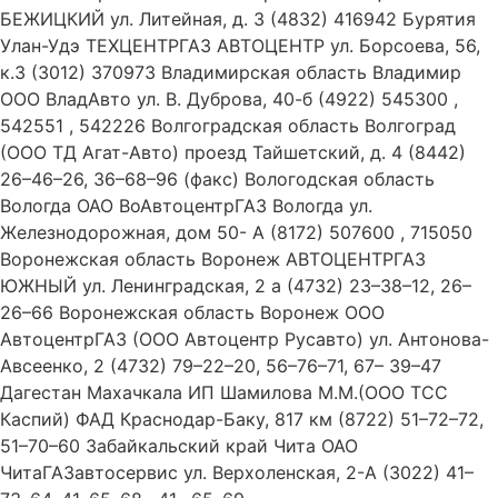
БЕЖИЦКИЙ ул. Литейная, д. 3 (4832) 416942 Бурятия
Улан-Удэ ТЕХЦЕНТРГАЗ АВТОЦЕНТР ул. Борсоева, 56,
к.3 (3012) 370973 Владимирская область Владимир
ООО ВладАвто ул. В. Дуброва, 40-б (4922) 545300 ,
542551 , 542226 Волгоградская область Волгоград
(ООО ТД Агат-Авто) проезд Тайшетский, д. 4 (8442)
26–46–26, 36–68–96 (факс) Вологодская область
Вологда ОАО ВоАвтоцентрГАЗ Вологда ул.
Железнодорожная, дом 50- А (8172) 507600 , 715050
Воронежская область Воронеж АВТОЦЕНТРГАЗ
ЮЖНЫЙ ул. Ленинградская, 2 а (4732) 23–38–12, 26–
26–66 Воронежская область Воронеж ООО
АвтоцентрГАЗ (ООО Автоцентр Русавто) ул. Антонова-
Авсеенко, 2 (4732) 79–22–20, 56–76–71, 67– 39–47
Дагестан Махачкала ИП Шамилова М.М.(ООО ТСС
Каспий) ФАД Краснодар-Баку, 817 км (8722) 51–72–72,
51–70–60 Забайкальский край Чита ОАО
ЧитаГАЗавтосервис ул. Верхоленская, 2-А (3022) 41–