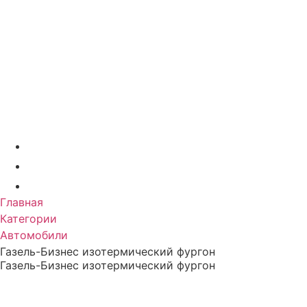
Коммерческие
Автомобили
Главная
О компании
Модельный ряд
Дополнительное оборудование
Услуги
Акции
Контакты
+7 (831) 423-92-91
info@nk-auto.ru
г. Нижний Новгород
, ул. Полевая 8 офис 211
Главная
Категории
Автомобили
Газель-Бизнес изотермический фургон
Газель-Бизнес изотермический фургон