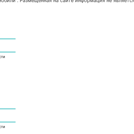
били". Размещённая на сайте информация не является
сти
сти