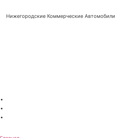
Нижегородские Коммерческие Автомобили
Нижегородские
Коммерческие
Автомобили
Главная
О компании
Модельный ряд
Дополнительное оборудование
Услуги
Акции
Контакты
+7 (831) 423-92-91
info@nk-auto.ru
г. Нижний Новгород
, ул. Полевая 8 офис 211