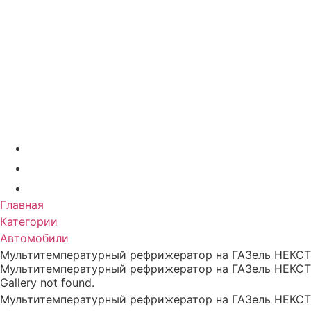
Коммерческие
Автомобили
Главная
О компании
Модельный ряд
Дополнительное оборудование
Услуги
Акции
Контакты
+7 (831) 423-92-91
info@nk-auto.ru
г. Нижний Новгород
, ул. Полевая 8 офис 211
Главная
Категории
Автомобили
Мультитемпературный рефрижератор на ГАЗель НЕКСТ
Мультитемпературный рефрижератор на ГАЗель НЕКСТ
Gallery not found.
Мультитемпературный рефрижератор на ГАЗель НЕКСТ