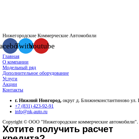
Нижегородские Коммерческие Автомобили
acebook
Twitter
Youtube
Главная
О компании
Модельный ряд
Дополнительное оборудование
Услуги
Акции
Контакты
г. Нижний Новгород,
округ д. Ближнеконстантиново ул. 
+7 (831) 423-92-91
info@nk-auto.ru
Copyright © ООО "Нижегородские коммерческие автомобили". 
Хотите получить расчет
кредита?