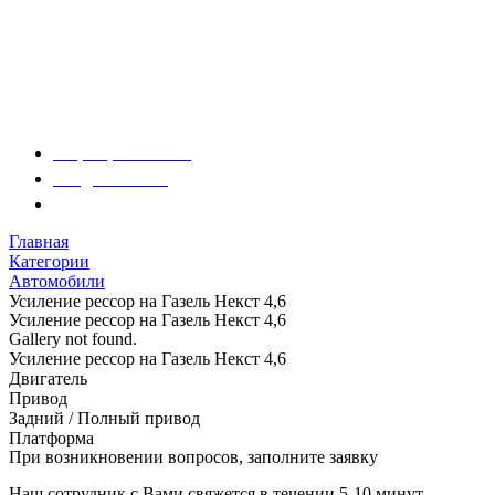
О компании
Модельный ряд
Дополнительное оборудование
Услуги
Акции
Контакты
+7 (831) 423-92-91
info@nk-auto.ru
г. Нижний Новгород
, ул. Полевая 8 офис 211
Главная
Категории
Автомобили
Усиление рессор на Газель Некст 4,6
Усиление рессор на Газель Некст 4,6
Gallery not found.
Усиление рессор на Газель Некст 4,6
Двигатель
Привод
Задний / Полный привод
Платформа
При возникновении вопросов, заполните заявку
Наш сотрудник с Вами свяжется в течении 5-10 минут