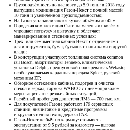
Грузоподъёмность по паспорту до 5,9 тонн: в 2018 году
выпущена модицикация Газон-Некст с полной массой
10 тонн и увеличенной грузоподъёмностью;
На Газон устанавливаются кузова объёмом до 45 м
Городская комплектация Сити на маленьких колёсах
упрощает погрузку и выгрузку и облегчает
маневрирование в стеснённых условиях;
Трёх- или семиместная кабина Некст с отделениями
для инструментов, бумаг, бутылок с напитками и другой
клади;
В конструкции участвуют: топливная система common
rail Bosch, амортизаторы Tenneko, климатическая
установка Delphi, предпусковой подогреватель Webasto,
необслуживаемая карданная передача Spicer, рулевой
механизм ZF;
Обзорное остекление кабины, подогрев и очистка
стёкол и зеркал, тормоза WABCO с пневмоприводом —
меры защиты от чрезвычайных ситуаций;
Расчётный пробег для двигателя ЯМЗ — 700 тыс. км.
Для покупателей Газона работают 179 сервисных
станций, лизинговые и кредитные программы
и круглосуточная техподдержка ГАЗ.
Газон-Некст не бьёт по карману: стоимость
эксплуатации от 9,5 рублей за километр — выгода