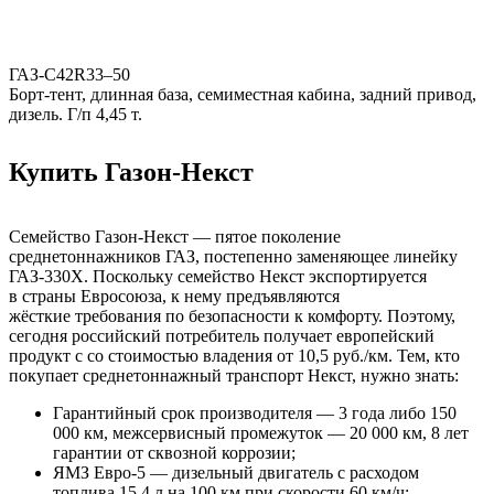
ГАЗ-C42R33–50
Борт-тент, длинная база, семиместная кабина, задний привод,
дизель. Г/п 4,45 т.
Купить Газон-Некст
Семейство Газон-Некст — пятое поколение
среднетоннажников ГАЗ, постепенно заменяющее линейку
ГАЗ-330Х. Поскольку семейство Некст экспортируется
в страны Евросоюза, к нему предъявляются
жёсткие требования по безопасности к комфорту. Поэтому,
сегодня российский потребитель получает европейский
продукт с со стоимостью владения от 10,5 руб./км. Тем, кто
покупает среднетоннажный транспорт Некст, нужно знать:
Гарантийный срок производителя — 3 года либо 150
000 км, межсервисный промежуток — 20 000 км, 8 лет
гарантии от сквозной коррозии;
ЯМЗ Евро-5 — дизельный двигатель с расходом
топлива 15,4 л на 100 км при скорости 60 км/ч;