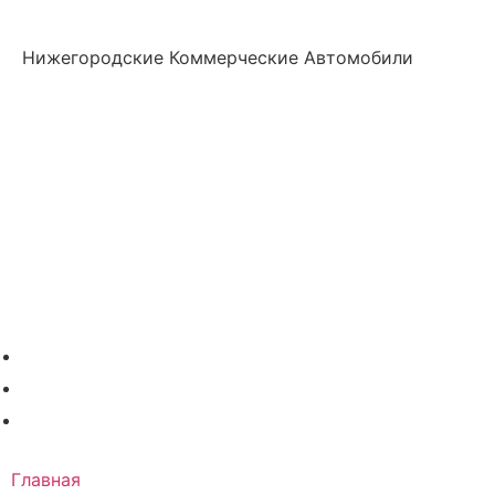
Нижегородские Коммерческие Автомобили
Нижегородские
Коммерческие
Автомобили
Главная
О компании
Модельный ряд
Дополнительное оборудование
Услуги
Акции
Контакты
+7 (831) 423-92-91
info@nk-auto.ru
г. Нижний Новгород
, ул. Полевая 8 офис 211
Главная