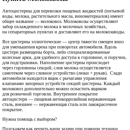
Автоцистерны для перевозки пищевых жидкостей (питьевой
воды, молока, растительного масла, виноматериалов) имеют
общее название — молоковоз. Молоковозы осуществляют
забор охлажденного молока в молочных хозяйствах,
на сепараторных пунктах и доставляют его на молокозаводы.
Все цистерны эллиптические — центр тяжести смещен вниз
для уменьшения крена при поворотах автомобиля. Вдоль
цистерн размещены борта, либо специализированные
колесные арки, для удобного доступа к горловине, и поручни,
для подстраховки. Наполнение цистерны происходит
через горловины секций, слив молока осуществляется
самотеком через сливное устройство (люки + рукав). Сзади
автомобиля находится ящик с рычагами управления
клапанами запорных устройств секций цистерны. Каждый
молоковоз дополнительно можно оснастить ящиком
для розничной торговли. Внутреннее покрытие
автоцистерн — пищевая антикоррозийная нержавеющая
сталь, внешнее — нержавеющая сталь или лакокрасочное
покрытие.
Нужна помощь с выбором?
Подскажем как решить ваши задачи при помощи техники