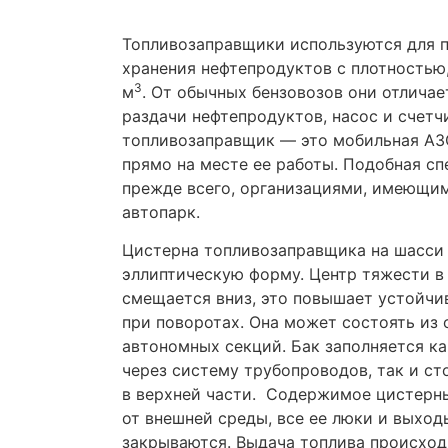
Топливозаправщики используются для п
хранения нефтепродуктов с плотностью
3
м
. От обычных бензовозов они отличае
раздачи нефтепродуктов, насос и счетч
топливозаправщик — это мобильная АЗС
прямо на месте ее работы. Подобная сп
прежде всего, организациями, имеющи
автопарк.
Цистерна топливозаправщика на шасс
эллиптическую форму. Центр тяжести в
смещается вниз, это повышает устойчи
при поворотах. Она может состоять из 
автономных секций. Бак заполняется к
через систему трубопроводов, так и с
в верхней части. Содержимое цистерн
от внешней среды, все ее люки и выхо
закрываются. Выдача топлива происход