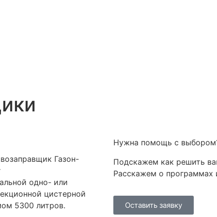
щики
Нужна помощь с выбором
возаправщик Газон-
Подскажем как решить ва
т
Расскажем о программах 
альной одно- или
секционной цистерной
ом 5300 литров.
Оставить заявку