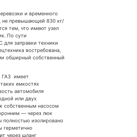
еревозки и временного
, не превышающей 830 кг/
тся тем, что имеют узел
ик. По сути
 для заправки техники
ецтехника востребована,
ми обширный собственный
и ГАЗ имеет
 таких емкостях
вость автомобиля
одной или двух
ак собственным насосом
торонним — через люк
ы полностью изолировано
ды герметично
ит через шланг