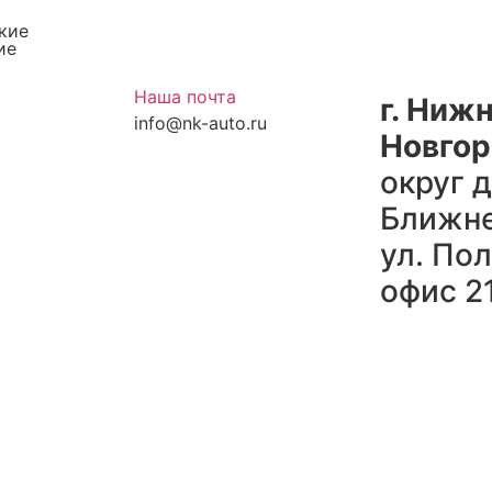
кие
ие
Наша почта
г. Ниж
info@nk-auto.ru
Новго
округ д
Ближне
ул. По
офис 2