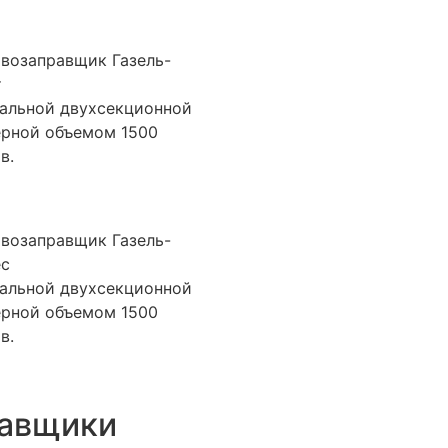
возаправщик Газель-
т
альной двухсекционной
ерной объемом 1500
в.
возаправщик Газель-
ес
альной двухсекционной
ерной объемом 1500
в.
равщики