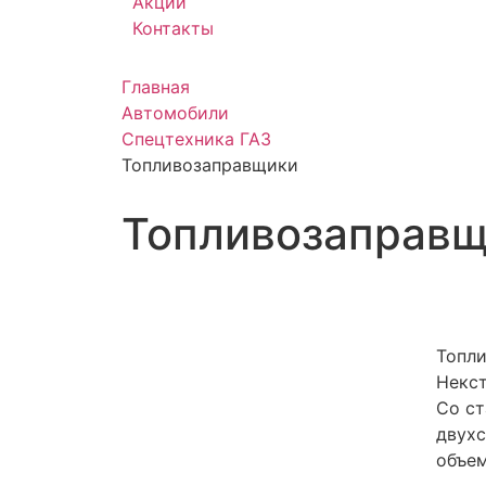
Акции
Контакты
Главная
Автомобили
Спецтехника ГАЗ
Топливо­заправщики
Топливо­заправ
Топли
Некс
Со ст
двух
объем