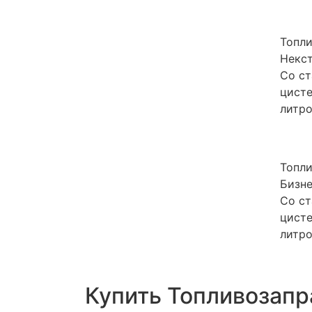
Топли
Некс
Со ст
цист
литро
Топли
Бизн
Со ст
цист
литро
Купить Топливо­зап